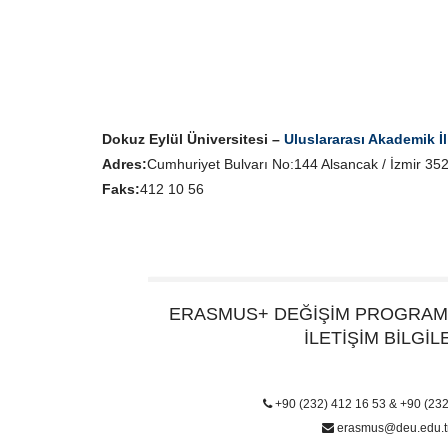
Dokuz Eylül Üniversitesi –
Uluslararası Akademik İl
Adres:
Cumhuriyet Bulvarı No:144 Alsancak / İzmir 352
Faks:
412 10 56
ERASMUS+ DEĞİŞİM PROGRAM
İLETİŞİM BİLGİL
+90 (232) 412 16 53 & +90 (232
erasmus@deu.edu.t