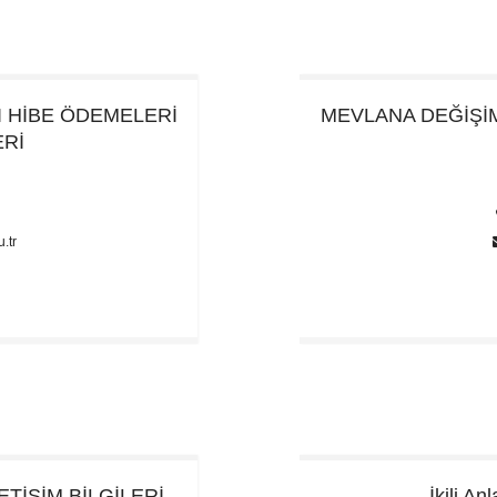
I
HİBE ÖDEMELERİ
MEVLANA DEĞİŞ
ERİ
1
.tr
LETİŞİM BİLGİLERİ
İkili An