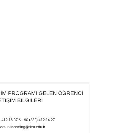
ŞİM PROGRAMI
GELEN ÖĞRENCİ
ETİŞİM BİLGİLERİ
 412 16 37 & +90 (232) 412 14 27
asmus.incoming@deu.edu.tr