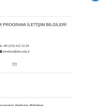
İM PROGRAMI
İLETİŞİM BİLGİLERİ
+90 (232) 412 10 29
mevlana@deu.edu.tr
laşmalar
İletişim Bilgileri