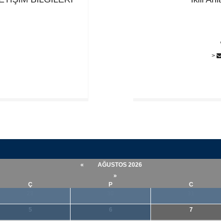
7
>
«
AĞUSTOS 2026
»
Ç
P
C
29
30
31
5
6
7