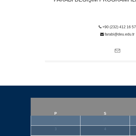
+90 (232) 412 16 5
farabi@deu.edu.tr
P
S
27
28
3
4