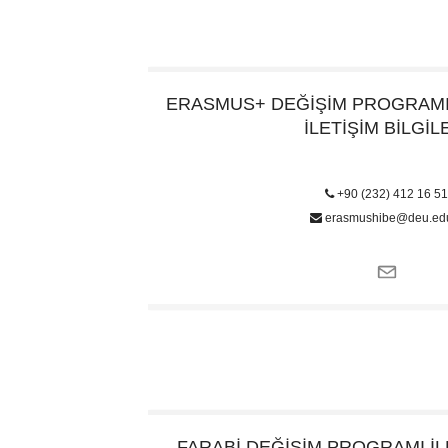
ERASMUS+ DEĞİŞİM PROGRAM
İLETİŞİM BİLGİL
+90 (232) 412 16 5
erasmushibe@deu.edu
FARABİ DEĞİŞİM PROGRAMI
İ