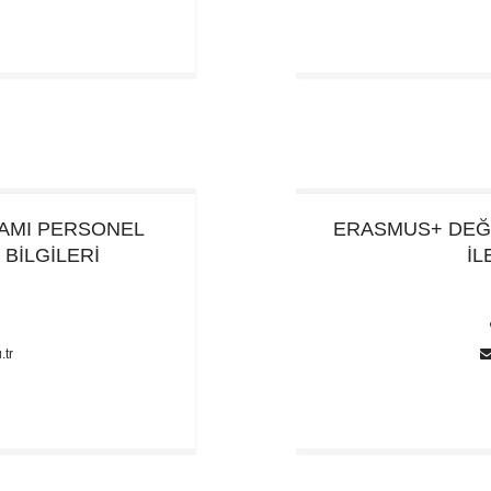
AMI
PERSONEL
ERASMUS+ DEĞ
 BİLGİLERİ
İL
7
.tr