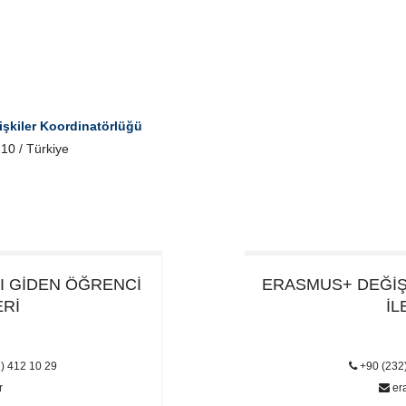
işkiler Koordinatörlüğü
10 / Türkiye
I
GİDEN ÖĞRENCİ
ERASMUS+ DEĞİ
ERİ
İL
) 412 10 29
+90 (232)
r
er