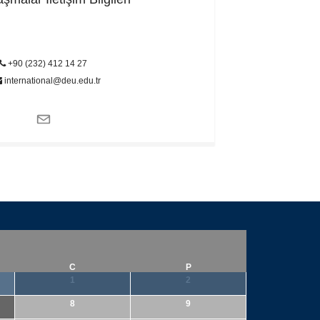
+90 (232) 412 14 27
international@deu.edu.tr
C
P
1
2
8
9