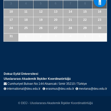
3
4
5
6
7
8
9
10
11
12
13
14
15
16
17
18
19
20
21
22
23
24
25
26
27
28
29
30
31
1
2
3
4
5
6
Dokuz Eylül Üniversitesi
Uluslararası Akademik İlişkiler Koordinatörlüğü
Cumhuriyet Bulvarı No:144 Alsancak / İzmir 35210 / Türkiye
international@deu.edu.tr
erasmus@deu.edu.tr
mevlana@deu.edu.tr
© DEÜ - Uluslararası Akademik İlişkiler Koordinatörlüğü