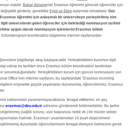
nusu olabilir.
Bahar dönemi
nde Erasmus öğrenimi görecek öğrenciler için
ğişiklik gösterip; genellikle
Eylül ve Ekim
aylarında olmaktadır.
Güz
smus öğrenimi için anlaşmalı bir üniversiteye yerleştirilmiş tüm
lgili üniversitenin gelen öğrenciler için belirlediği nominasyon tarihini
 tarihine uygun olarak nominasyon işlemlerini Erasmus bölüm
 bölüm/program koordinatörü bilgilerine internet sayfamızdan
rencilere bilgi/belge akışı başlayacaktır. Yerleştirildikleri kurumun ilgili
bilgi edinip bu tarihten önce Erasmus bölüm koordinatörü tarafından
in sorumluluğundadır. Yerleştirildikleri kurum için güncel nominasyon son
tional Office’inin internet sayfasını, bu sayfalardaki “Erasmus incoming
usu bilgilere erişmekte güçlük yaşamaları durumunda, öğrencilerimiz, Erasmus
er.
nimi haklarından yararlanmayacaklarsa, feragat ettiklerini, en geç
çeyi
erasmus@deu.edu.tr
adresine göndererek bildirmelidirler. Bu tarihe
belgelenmiş (sağlık sorunu, vize başvurusu reddi vb.) bir mücbir sebep
aşvurmaları halinde, Erasmus+ puanlarından 10 puan düşürülmesi
eştirilmemiş durumdaki öğrencilerimizin feragat dilekçesi iletmesine gerek