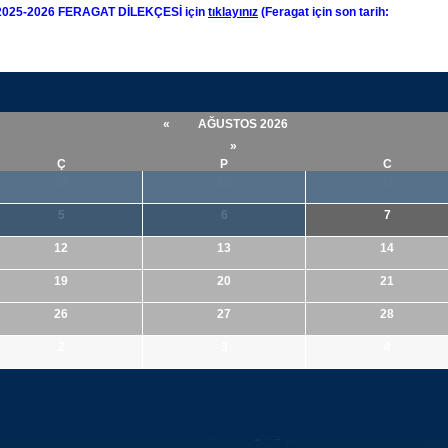
) 2025-2026 FERAGAT DİLEKÇESİ için
tıklayınız
(Feragat için son tarih:
«
AĞUSTOS 2026
»
Ç
P
C
29
30
31
5
6
7
12
13
14
19
20
21
26
27
28
2
3
4