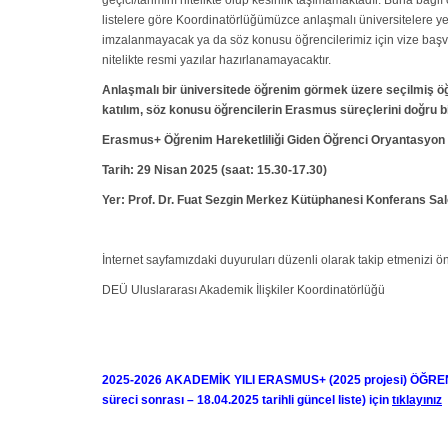
geçici/tahminî nitelikte olup kesinlik taşımamaktadır. Buna bağlı
listelere göre Koordinatörlüğümüzce anlaşmalı üniversitelere ye
imzalanmayacak ya da söz konusu öğrencilerimiz için vize başvur
nitelikte resmi yazılar hazırlanamayacaktır.
Anlaşmalı bir üniversitede öğrenim görmek üzere seçilmiş öğr
katılım, söz konusu öğrencilerin Erasmus süreçlerini doğru b
Erasmus+ Öğrenim Hareketliliği Giden Öğrenci Oryantasyon 
Tarih: 29 Nisan 2025 (saat: 15.30-17.30)
Yer: Prof. Dr. Fuat Sezgin Merkez Kütüphanesi Konferans Sa
İnternet sayfamızdaki duyuruları düzenli olarak takip etmenizi öner
DEÜ Uluslararası Akademik İlişkiler Koordinatörlüğü
2025-2026 AKADEMİK YILI ERASMUS+ (2025 projesi) ÖĞRE
süreci sonrası – 18.04.2025 tarihli güncel liste) için
tıklayınız