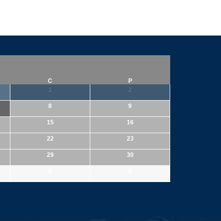
C
P
1
2
8
9
15
16
22
23
29
30
5
6