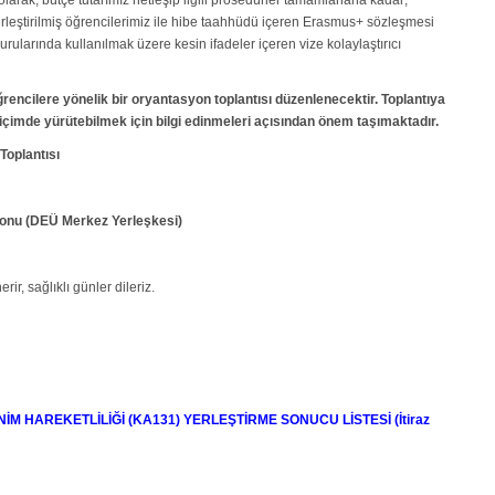
 olarak, bütçe tutarımız netleşip ilgili prosedürler tamamlanana kadar;
rleştirilmiş öğrencilerimiz ile hibe taahhüdü içeren Erasmus+ sözleşmesi
ularında kullanılmak üzere kesin ifadeler içeren vize kolaylaştırıcı
encilere yönelik bir oryantasyon toplantısı düzenlenecektir. Toplantıya
içimde yürütebilmek için bilgi edinmeleri açısından önem taşımaktadır.
Toplantısı
lonu (DEÜ Merkez Yerleşkesi)
ir, sağlıklı günler dileriz.
NİM HAREKETLİLİĞİ (KA131) YERLEŞTİRME SONUCU LİSTESİ (İtiraz