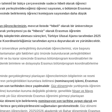
e tahminî bir bütçe çerçevesinde sadece hibeli olarak öğrenci
olarak yerleştirebileceğimiz öğrenci sayısının, o bölümün Erasmus
vesinde belirlenmiş öğrenci kontejyanı sayısından daha düşük
an öğrencilerimizin
, mevcut listede “hibeli” olarak bir üniversiteye
 olarak yerleşmesi ya da “hibesiz” olarak Erasmus öğrenim
iş taleplerinin alınması süreçleri, Türkiye Ulusal Ajansı tarafından 2025
arihte Koordinatörlüğümüz tarafından ayrıca duyurulacak ve yürütülecektir.
r üniversiteye yerleştirilmiş durumdaki öğrencilerimiz, vize başvuru
anlamaları gibi faktörleri göz önünde bulundurarak yerleştirildikleri
lir ve bu karar sürecinde Erasmus bölüm/program koordinatörleri ile
i akademik birimlere ve dolayısıyla Erasmus bölüm/program koordinatörlerine
nde gerçekleştirmeyi planlayan öğrencilerimizin bilgilerinin ve resmi
n yerleştirildikleri kurumlara iletilmesi
(nominasyon) işlemi, Erasmus
on son tarihinden önce yapılmalıdır
.
Güz dönemi
nde yurtdışında öğrenim
ine) kurumdan kuruma değişiklik gösterip; genellikle
Nisan ve Mayıs
ademik yılı Güz döneminde Erasmus öğrenimi görmeyi planlayan
 Güz dönemi için belirlenmiş
nominasyon son tarihine uygun olarak
en
erince gerçekleştirilmesini sağlamaları gerekmektedir.
Güz dönemi
edilmeyen öğrencilerin, 2025/2026 akademik yılı
Bahar
döneminde Erasmus