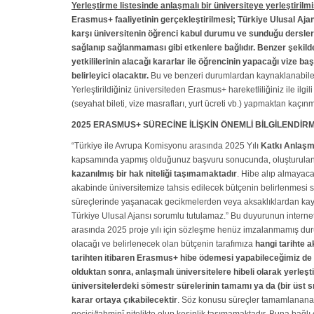
Yerleştirme listesinde anlaşmalı bir üniversiteye yerleştiril
Erasmus+ faaliyetinin gerçekleştirilmesi; Türkiye Ulusal Ajans
karşı üniversitenin öğrenci kabul durumu ve sunduğu derslerin
sağlanıp sağlanmaması gibi etkenlere bağlıdır.
Benzer şekilde
yetkililerinin alacağı kararlar ile öğrencinin yapacağı vize 
belirleyici olacaktır.
Bu ve benzeri durumlardan kaynaklanabilec
Yerleştirildiğiniz üniversiteden Erasmus+ hareketliliğiniz ile il
(seyahat bileti, vize masrafları, yurt ücreti vb.) yapmaktan kaçınm
2025 ERASMUS+ SÜRECİNE İLİŞKİN ÖNEMLİ BİLGİLENDİR
“Türkiye ile Avrupa Komisyonu arasında 2025 Yılı
Katkı Anlaşm
kapsamında yapmış olduğunuz başvuru sonucunda, oluşturulan y
kazanılmış bir hak niteliği taşımamaktadır
. Hibe alıp almayac
akabinde üniversitemize tahsis edilecek bütçenin belirlenmesi
süreçlerinde yaşanacak gecikmelerden veya aksaklıklardan ka
Türkiye Ulusal Ajansı sorumlu tutulamaz.” Bu duyurunun internet 
arasında 2025 proje yılı için sözleşme henüz imzalanmamış duru
olacağı ve belirlenecek olan bütçenin tarafımıza
hangi tarihte a
tarihten itibaren Erasmus+ hibe ödemesi yapabileceğimiz de
olduktan sonra, anlaşmalı üniversitelere hibeli olarak yerleş
üniversitelerdeki sömestr sürelerinin tamamı ya da (bir üst sı
karar ortaya çıkabilecektir
. Söz konusu süreçler tamamlanana