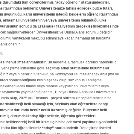
miş durumdaki tüm öğrencilerimiz “aday öğrenci” statüsündedirler.
ı tarafından belirlenip Üniversitemize tahsis edilecek bütçe tutarı,
 uygunluğu, karşı üniversitenin istediği belgelerin öğrenci tarafından
, anlaşmalı üniversitenin ve/veya üniversitenin bulunduğu ülke
başvurusunun sonucu da Erasmus+ faaliyetinin gerçekleştirilebilmesinde
ek mağduriyetlerden Üniversitemiz ve Ulusal Ajans sorumlu değildir.
gili olumlu yanıt/kabul mektubu edininceye kadar, herhangi bir harcama
anız önerilir.
ME
ası henüz imzalanmamıştır
. Bu nedenle, Erasmus+ öğrenci hareketliliği
erleştirme listelerine göre
seçilmiş aday statüsünde bulunmanız,
ağınız veya hibenizin tutarı Avrupa Komisyonu ile imzalanacak anlaşma ve
 süreci sonuçlandığında kesinleşecek olup, söz konusu anlaşma
ynaklanabilecek maddi veya manevi kayıplardan üniversitemiz veya
sayfamızda yayımlandığı tarihte, Türkiye Ulusal Ajansı ile Üniversitemiz
mda olup, 2025 yılı Erasmus+ projesi bütçemizin toplam tutarının ne
ktarılabileceği belli olmadığı için, seçilmiş olan öğrencilere hangi
 mevcut durumda henüz netlik kazanmış değildir
.
Bütçemiz belli
tirilmiş durumdaki aday öğrencilerin, öğrenim görecekleri
nır belirlenerek) belli bir kısmı için hibe ödemesi yapılması yönündeki
 kadar tüm öğrencilerimiz
“aday” statüsündedir
. Yerleştirme listeleri