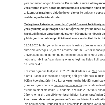
yararlanmaları öngörülmektedir.
Bu listede, sınırsız olmayan v
yerleştirme işlemi gerçekleştirilmiştir. Bir bölümden hibeli 
anlaşması imzalamış olduğu üniversiteler ile anlaşma çerçe
olabileceğini belirtmek isteriz.
Yerleştirme listesinde durumları “yedek” olarak belirtilmiş ol
yerleştirilmiş olup feragat eden bir öğrencinin yerine hibeli
hareketliliğinden yararlanmak isteyen öğrencilerin hibesiz gid
yılı bütçemizin belirlenip bildirilmesi sonrasında, ileri bir t
18.04.2025 tarihli yerleştirme sonucu listesine göre anlaşmalı bi
sürecinin alacağı süre, ders eşleştirme durumu, kendi finansal pl
üniversitede hangi dönemde öğrenim göreceklerine karar verebi
iletişim kurabilirler. Yayımlanmış olan yerleştirme listesi ilgil
de iletilecektir.
Erasmus öğrenim faaliyetini 2025/2026 akademik yılı
Güz
dönemi
olarak Erasmus kapsamında seçilmiş değişim öğrencisi olduklarını
bölüm koordinatörlerince karşı kurumun belirlediği nominasy
görecek öğrenciler için
nominasyon son tarihi
(nomination deadl
aylarında olabilmektedir. Bu nedenle, özellikle 2025/2026 ak
öğrencilerimizin,
öncelikle yerleştirildikleri kurum tarafından
kısa zamanda nominasyonlarının Erasmus bölüm koordinatörl
için nominasyonu yerleştirildikleri üniversite tarafından kabul 