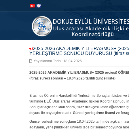
İçeriğe
Navigasyona
atla
atla
2025-2026 AKADEMİK YILI ERASMUS+ (2025 
YERLEŞTİRME SONUCU DUYURUSU (İtiraz süreci s
Yayınlanma Tarihi: 18-04-2025
2025-2026 AKADEMİK YILI ERASMUS+ (2025 projesi) ÖĞ
(İtiraz süreci sonrası – 18.04.2025 tarihli güncel liste)
Erasmus Öğrenim Hareketliliği Yerleştirme Sonuçları Listesi ve b
tarihinde DEÜ Uluslararası Akademik İlişkiler Koordinatörlüğü in
Sonuçlar açıklandıktan sonra, itiraz dilekçesi ileten öğrenciler i
duyuru ile paylaşılmaktadır.
Güncel yerleştirme listesi ve ferag
Güncel yerleştirme sonuçların 18.04.2025 tarihinde açıklanmasıyla,
adayların, yerleştirildikleri üniversitede bir sömestr boyunca
hibe