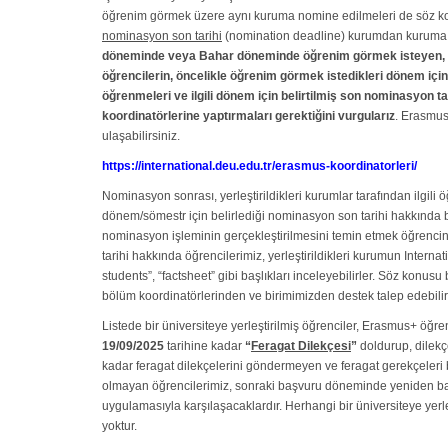
öğrenim görmek üzere aynı kuruma nomine edilmeleri de söz ko
nominasyon son tarihi
(nomination deadline) kurumdan kuruma de
döneminde veya Bahar döneminde öğrenim görmek isteyen, Era
öğrencilerin, öncelikle öğrenim görmek istedikleri dönem için i
öğrenmeleri ve ilgili dönem için belirtilmiş son nominasyon
koordinatörlerine yaptırmaları gerektiğini vurgularız
. Erasmus
ulaşabilirsiniz.
https://international.deu.edu.tr/erasmus-koordinatorleri/
Nominasyon sonrası, yerleştirildikleri kurumlar tarafından ilgili öğ
dönem/sömestr için belirlediği nominasyon son tarihi hakkında 
nominasyon işleminin gerçekleştirilmesini temin etmek öğrencin
tarihi hakkında öğrencilerimiz, yerleştirildikleri kurumun Interna
students”, “factsheet” gibi başlıkları inceleyebilirler. Söz kon
bölüm koordinatörlerinden ve birimimizden destek talep edebilirl
Listede bir üniversiteye yerleştirilmiş öğrenciler, Erasmus+ öğre
19/09/2025
tarihine kadar
“
Feragat Dilekçesi
”
doldurup, dilek
kadar feragat dilekçelerini göndermeyen ve feragat gerekçeleri 
olmayan öğrencilerimiz, sonraki başvuru döneminde yeniden b
uygulamasıyla karşılaşacaklardır. Herhangi bir üniversiteye yerl
yoktur.