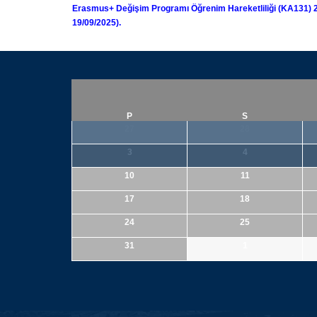
Erasmus+ Değişim Programı Öğrenim Hareketliliği (KA131
19/09/2025).
P
S
27
28
3
4
10
11
17
18
24
25
31
1