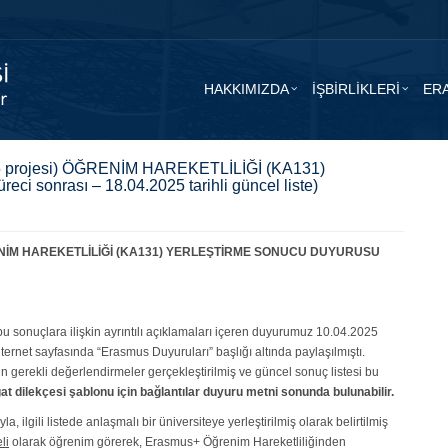
HAKKIMIZDA
İŞBİRLİKLERİ
ER
projesi) ÖĞRENİM HAREKETLİLİĞİ (KA131)
onrası – 18.04.2025 tarihli güncel liste)
RENİM HAREKETLİLİĞİ (KA131) YERLEŞTİRME SONUCU DUYURUSU
u sonuçlara ilişkin ayrıntılı açıklamaları içeren duyurumuz 10.04.2025
ternet sayfasında “Erasmus Duyuruları” başlığı altında paylaşılmıştı.
çin gerekli değerlendirmeler gerçekleştirilmiş ve güncel sonuç listesi bu
at dilekçesi şablonu için bağlantılar duyuru metni sonunda bulunabilir.
 ilgili listede anlaşmalı bir üniversiteye yerleştirilmiş olarak belirtilmiş
li
olarak öğrenim görerek, Erasmus+ Öğrenim Hareketliliğinden