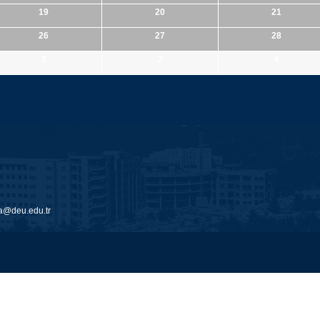
19
20
21
26
27
28
2
3
4
@deu.edu.tr