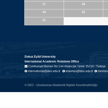
17
18
24
25
31
1
Dokuz Eylül University
International Academic Relations Office
Cumhuriyet Bulvarı No:144 Alsancak / İzmir 35210 / Türkiye
international@deu.edu.tr
erasmus@deu.edu.tr
mevlana
© DEÜ - Uluslararası Akademik İlişkiler Koordinatörlüğü