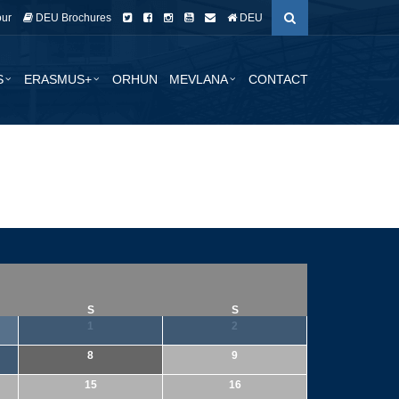
our
DEU Brochures
DEU
S
ERASMUS+
ORHUN
MEVLANA
CONTACT
S
S
1
2
8
9
15
16