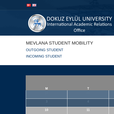
İçeriğe
Navigasyona
atla
atla
MEVLANA STUDENT MOBILITY
OUTGOING STUDENT
INCOMING STUDENT
M
T
27
28
3
4
10
11