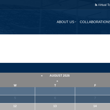
Virtual T
ABOUT US
COLLABORATION
«
AUGUST 2026
»
W
T
F
29
30
31
5
6
7
12
13
14