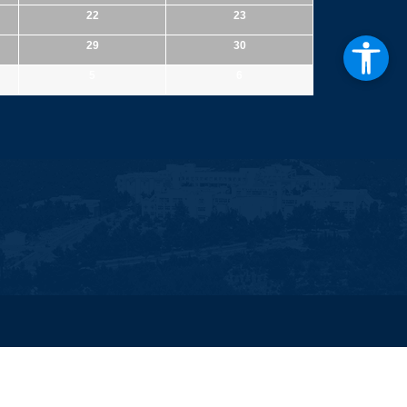
22
23
29
30
5
6