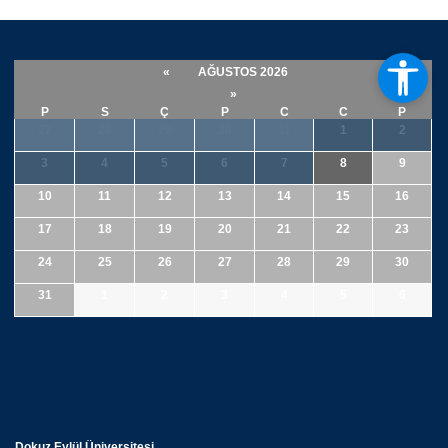
«
AĞUSTOS 2026
»
P
S
Ç
P
C
C
P
27
28
29
30
31
1
2
3
4
5
6
7
8
9
10
11
12
13
14
15
16
17
18
19
20
21
22
23
24
25
26
27
28
29
30
31
1
2
3
4
5
6
Dokuz Eylül Üniversitesi