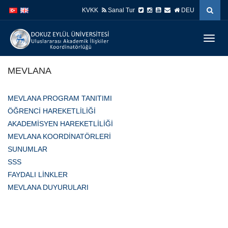
İçeriğe
Navigasyona
KVKK
Sanal Tur
DEU
atla
atla
Menüy
Geç
MEVLANA
MEVLANA PROGRAM TANITIMI
ÖĞRENCİ HAREKETLİLİĞİ
AKADEMİSYEN HAREKETLİLİĞİ
MEVLANA KOORDİNATÖRLERİ
SUNUMLAR
SSS
FAYDALI LİNKLER
MEVLANA DUYURULARI